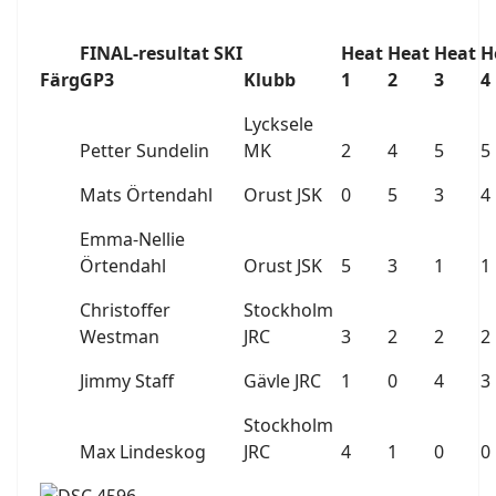
FINAL-resultat SKI
Heat
Heat
Heat
H
Färg
GP3
Klubb
1
2
3
4
Lycksele
Petter Sundelin
MK
2
4
5
5
Mats Örtendahl
Orust JSK
0
5
3
4
Emma-Nellie
Örtendahl
Orust JSK
5
3
1
1
Christoffer
Stockholm
Westman
JRC
3
2
2
2
Jimmy Staff
Gävle JRC
1
0
4
3
Stockholm
Max Lindeskog
JRC
4
1
0
0