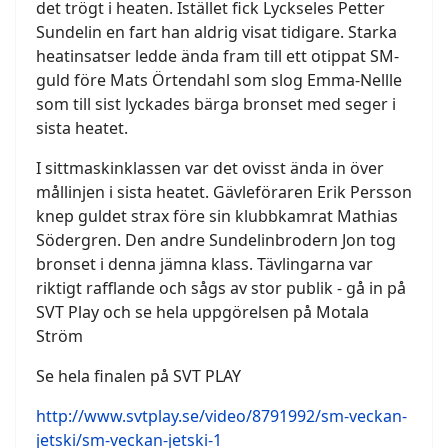
det trögt i heaten. Istället fick Lyckseles Petter
Sundelin en fart han aldrig visat tidigare. Starka
heatinsatser ledde ända fram till ett otippat SM-
guld före Mats Örtendahl som slog Emma-Nellle
som till sist lyckades bärga bronset med seger i
sista heatet.
I sittmaskinklassen var det ovisst ända in över
mållinjen i sista heatet. Gävleföraren Erik Persson
knep guldet strax före sin klubbkamrat Mathias
Södergren. Den andre Sundelinbrodern Jon tog
bronset i denna jämna klass. Tävlingarna var
riktigt rafflande och sågs av stor publik - gå in på
SVT Play och se hela uppgörelsen på Motala
Ström
Se hela finalen på SVT PLAY
http://www.svtplay.se/video/8791992/sm-veckan-
jetski/sm-veckan-jetski-1