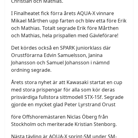
Christian och Mathias.
I Finalheatet fick förra årets AQUA-X vinnare
Mikael Mårthen upp farten och blev etta före Erik
och Mathias. Totalt segrade Erik före Mårthen
och Mathias, hela prispallen med Gävleförare!
Det kördes också en SPARK juniorklass där
Orustförarna Edvin Samuelsson, Janina
Johansson och Samuel Johansson i nämnd
ordning segrade.
Årets stora nyhet är att Kawasaki startat en cup
med stora prispengar för alla som kör deras
prisvärdiga fullstora sittmodell STX-15f. Segrade
gjorde en mycket glad Peter Lyrstrand Orust
före Offshoremästaren Niclas Öberg från
Stockholm och meriterade Kristian Stenborg.
Nästa tävling är AQUA-X sprint-SM under SM-