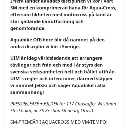
I flera länder kallades disciplinen vi kör i vårt
SM med en komprimerad bana för Aqua-Cross,
eftersom likheten med motocross på land är
stor gällande banutforming och
genomförande.
Aquabike Offshore blir då namnet på den
andra disciplin vi kör i Sverige.
UIM är idag världsledande att arrangera
tävlingar och från och med i år styrs den
svenska verksamheten helt och hållet utifrån
UIM´s regler och intentioner, därmed släpper
vi namnet Jetski och säger Aquabike i alla
sammanhang!
PRESSRELEASE + BILDER (nr 117 Christoffer Westman
Stockholm, nr 75 Kristian Stenborg Orust)
SM-PREMIÄR I AQUACROSS MED VM-TEMPO!