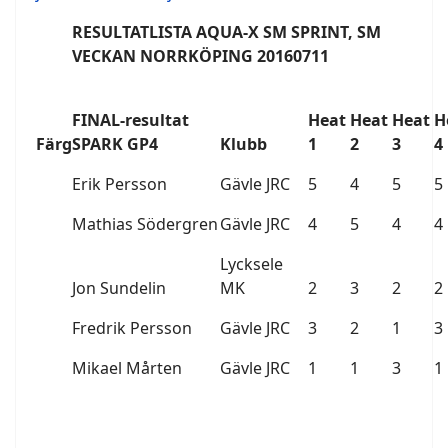
RESULTATLISTA AQUA-X SM SPRINT, SM
VECKAN NORRKÖPING 20160711
FINAL-resultat
Heat
Heat
Heat
H
Färg
SPARK GP4
Klubb
1
2
3
4
Erik Persson
Gävle JRC
5
4
5
5
Mathias Södergren
Gävle JRC
4
5
4
4
Lycksele
Jon Sundelin
MK
2
3
2
2
Fredrik Persson
Gävle JRC
3
2
1
3
Mikael Mårten
Gävle JRC
1
1
3
1