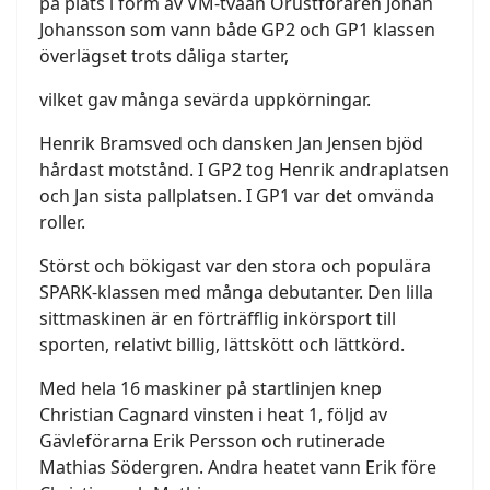
på plats i form av VM-tvåan Orustföraren Johan
Johansson som vann både GP2 och GP1 klassen
överlägset trots dåliga starter,
vilket gav många sevärda uppkörningar.
Henrik Bramsved och dansken Jan Jensen bjöd
hårdast motstånd. I GP2 tog Henrik andraplatsen
och Jan sista pallplatsen. I GP1 var det omvända
roller.
Störst och bökigast var den stora och populära
SPARK-klassen med många debutanter. Den lilla
sittmaskinen är en förträfflig inkörsport till
sporten, relativt billig, lättskött och lättkörd.
Med hela 16 maskiner på startlinjen knep
Christian Cagnard vinsten i heat 1, följd av
Gävleförarna Erik Persson och rutinerade
Mathias Södergren. Andra heatet vann Erik före