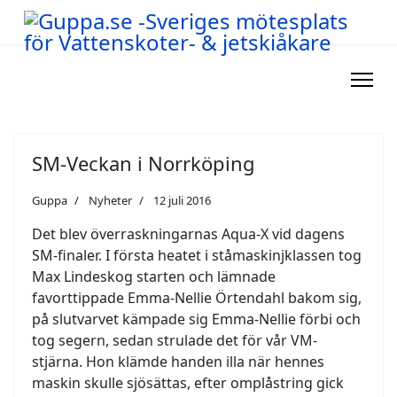
SM-Veckan i Norrköping
Guppa
Nyheter
12 juli 2016
Det blev överraskningarnas Aqua-X vid dagens
SM-finaler. I första heatet i ståmaskinjklassen tog
Max Lindeskog starten och lämnade
favorttippade Emma-Nellie Örtendahl bakom sig,
på slutvarvet kämpade sig Emma-Nellie förbi och
tog segern, sedan strulade det för vår VM-
stjärna. Hon klämde handen illa när hennes
maskin skulle sjösättas, efter omplåstring gick