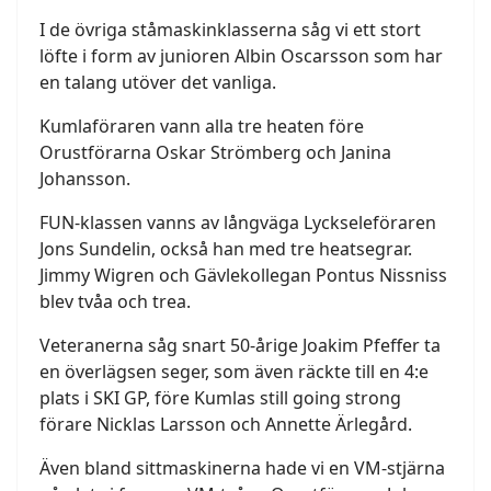
I de övriga ståmaskinklasserna såg vi ett stort
löfte i form av junioren Albin Oscarsson som har
en talang utöver det vanliga.
Kumlaföraren vann alla tre heaten före
Orustförarna Oskar Strömberg och Janina
Johansson.
FUN-klassen vanns av långväga Lyckseleföraren
Jons Sundelin, också han med tre heatsegrar.
Jimmy Wigren och Gävlekollegan Pontus Nissniss
blev tvåa och trea.
Veteranerna såg snart 50-årige Joakim Pfeffer ta
en överlägsen seger, som även räckte till en 4:e
plats i SKI GP, före Kumlas still going strong
förare Nicklas Larsson och Annette Ärlegård.
Även bland sittmaskinerna hade vi en VM-stjärna